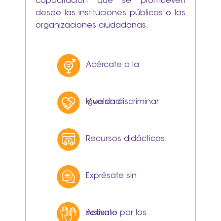
capacitación que se promueven
desde las instituciones públicas o las
organizaciones ciudadanas.
Acércate a la
igualdad
Vive sin discriminar
Recursos didácticos
Exprésate sin
sexismo
Actívate por los